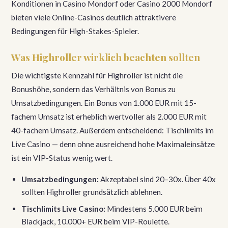
Konditionen in Casino Mondorf oder Casino 2000 Mondorf
bieten viele Online-Casinos deutlich attraktivere
Bedingungen für High-Stakes-Spieler.
Was Highroller wirklich beachten sollten
Die wichtigste Kennzahl für Highroller ist nicht die
Bonushöhe, sondern das Verhältnis von Bonus zu
Umsatzbedingungen. Ein Bonus von 1.000 EUR mit 15-
fachem Umsatz ist erheblich wertvoller als 2.000 EUR mit
40-fachem Umsatz. Außerdem entscheidend: Tischlimits im
Live Casino — denn ohne ausreichend hohe Maximaleinsätze
ist ein VIP-Status wenig wert.
Umsatzbedingungen:
Akzeptabel sind 20–30x. Über 40x
sollten Highroller grundsätzlich ablehnen.
Tischlimits Live Casino:
Mindestens 5.000 EUR beim
Blackjack, 10.000+ EUR beim VIP-Roulette.