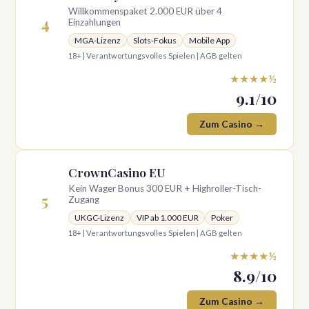
Willkommenspaket 2.000 EUR über 4
4
Einzahlungen
MGA-Lizenz
Slots-Fokus
Mobile App
18+ | Verantwortungsvolles Spielen | AGB gelten
★★★★½
9.1/10
Zum Casino →
CrownCasino EU
Kein Wager Bonus 300 EUR + Highroller-Tisch-
5
Zugang
UKGC-Lizenz
VIP ab 1.000 EUR
Poker
18+ | Verantwortungsvolles Spielen | AGB gelten
★★★★½
8.9/10
Zum Casino →