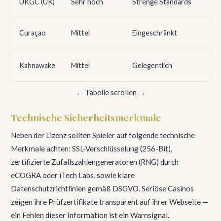
UKGC (UK)
Sehr hoch
Strenge Standards
Em
⚠️ 
Curaçao
Mittel
Eingeschränkt
Vor
⚠️ 
Kahnawake
Mittel
Gelegentlich
Vor
← Tabelle scrollen →
Technische Sicherheitsmerkmale
Neben der Lizenz sollten Spieler auf folgende technische
Merkmale achten: SSL-Verschlüsselung (256-Bit),
zertifizierte Zufallszahlengeneratoren (RNG) durch
eCOGRA oder iTech Labs, sowie klare
Datenschutzrichtlinien gemäß DSGVO. Seriöse Casinos
zeigen ihre Prüfzertifikate transparent auf ihrer Webseite —
ein Fehlen dieser Information ist ein Warnsignal.