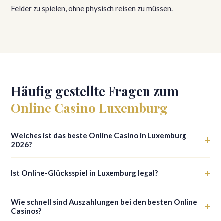
Felder zu spielen, ohne physisch reisen zu müssen.
Häufig gestellte Fragen zum
Online Casino Luxemburg
Welches ist das beste Online Casino in Luxemburg
2026?
Basierend auf unserer datengestützten Analyse führt LuxBet
Ist Online-Glücksspiel in Luxemburg legal?
Casino unser Ranking an — mit der besten Kombination aus
MGA-Lizenz, Highroller-Konditionen und
Ja, in Luxemburg ist Online-Glücksspiel legal, sofern die
Auszahlungsgeschwindigkeit. PlayLux folgt dicht dahinter,
Wie schnell sind Auszahlungen bei den besten Online
Plattform über eine anerkannte europäische Lizenz verfügt.
besonders für Live-Casino-Fans.
Casinos?
Das Ministère de la Justice reguliert Glücksspielaktivitäten im