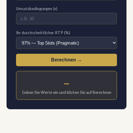
Umsatzbedingungen (x)
Ihr durchschnittlicher RTP (%)
Berechnen →
–
Geben Sie Werte ein und klicken Sie auf Berechnen