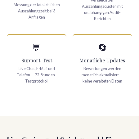
Messung der tatsächlichen
Auszahlungsquoten mit
Auszahlungszeit bei 3
unabhängigen Audit-
Anfragen
Berichten
💬
🔄
Support-Test
Monatliche Updates
Live Chat, E-Mail und
Bewertungen werden
Telefon — 72-Stunden-
monatlich aktualisiert —
Testprotokoll
keine veralteten Daten