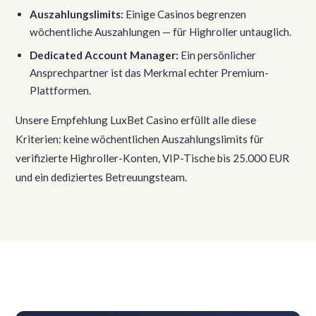
Auszahlungslimits:
Einige Casinos begrenzen
wöchentliche Auszahlungen — für Highroller untauglich.
Dedicated Account Manager:
Ein persönlicher
Ansprechpartner ist das Merkmal echter Premium-
Plattformen.
Unsere Empfehlung LuxBet Casino erfüllt alle diese
Kriterien: keine wöchentlichen Auszahlungslimits für
verifizierte Highroller-Konten, VIP-Tische bis 25.000 EUR
und ein dediziertes Betreuungsteam.