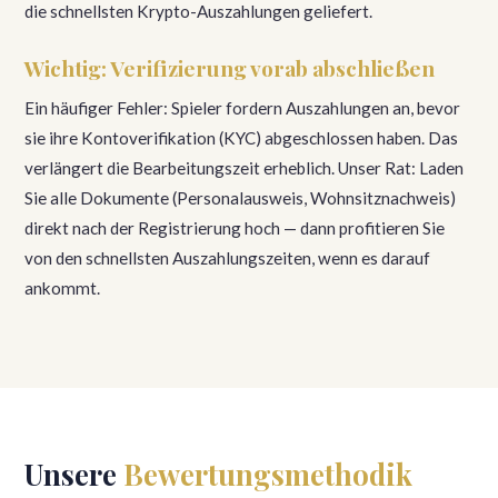
die schnellsten Krypto-Auszahlungen geliefert.
Wichtig: Verifizierung vorab abschließen
Ein häufiger Fehler: Spieler fordern Auszahlungen an, bevor
sie ihre Kontoverifikation (KYC) abgeschlossen haben. Das
verlängert die Bearbeitungszeit erheblich. Unser Rat: Laden
Sie alle Dokumente (Personalausweis, Wohnsitznachweis)
direkt nach der Registrierung hoch — dann profitieren Sie
von den schnellsten Auszahlungszeiten, wenn es darauf
ankommt.
Unsere
Bewertungsmethodik